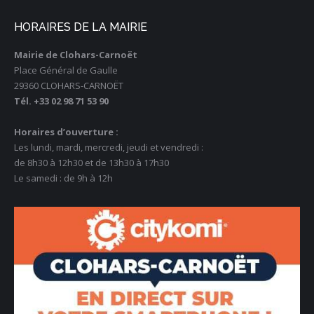
HORAIRES DE LA MAIRIE
Mairie de Clohars-Carnoët
Place Général de Gaulle
29360 CLOHARS-CARNOËT
Tél. +33 02 98 71 53 90
Horaires d’ouverture :
Les lundi, mardi, mercredi, jeudi et vendredi :
de 8h30 à 12h30 et de 13h30 à 17h30
Le samedi : de 9h à 12h