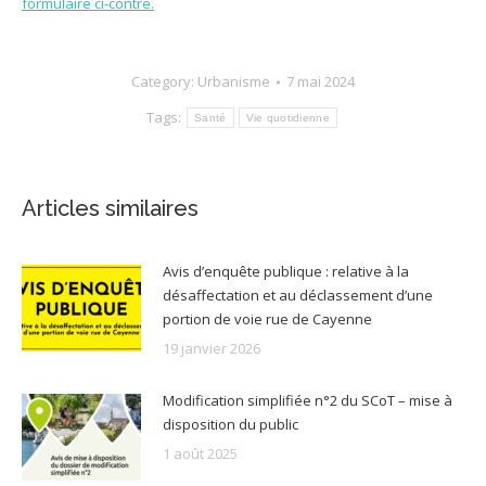
formulaire ci-contre.
Category:
Urbanisme
7 mai 2024
Tags:
Santé
Vie quotidienne
Articles similaires
Avis d’enquête publique : relative à la
désaffectation et au déclassement d’une
portion de voie rue de Cayenne
19 janvier 2026
Modification simplifiée n°2 du SCoT – mise à
disposition du public
1 août 2025