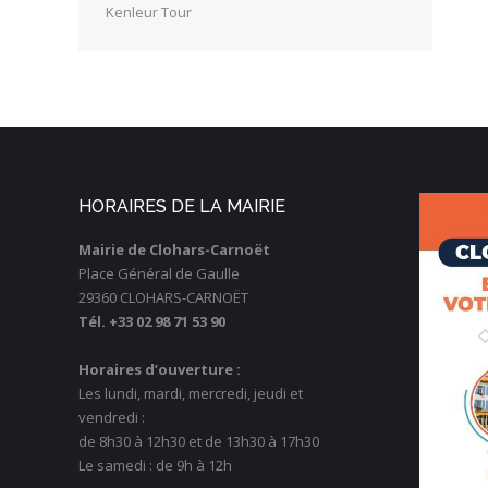
Kenleur Tour
HORAIRES DE LA MAIRIE
Mairie de Clohars-Carnoët
Place Général de Gaulle
29360 CLOHARS-CARNOËT
Tél. +33 02 98 71 53 90
Horaires d’ouverture :
Les lundi, mardi, mercredi, jeudi et
vendredi :
de 8h30 à 12h30 et de 13h30 à 17h30
Le samedi : de 9h à 12h