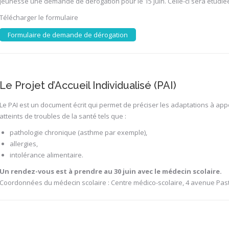
jeunesse une demande de dérogation pour le 15 juin. Celle-ci sera étudi
Télécharger le formulaire
Formulaire de demande de dérogation
Le Projet d’Accueil Individualisé (PAI)
Le PAI est un document écrit qui permet de préciser les adaptations à apport
atteints de troubles de la santé tels que :
pathologie chronique (asthme par exemple),
allergies,
intolérance alimentaire.
Un rendez-vous est à prendre au 30 juin avec le médecin scolaire.
Coordonnées du médecin scolaire : Centre médico-scolaire, 4 avenue Paste