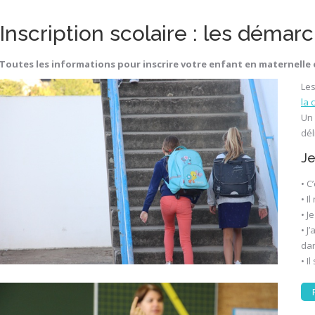
Inscription scolaire : les démar
Toutes les informations pour inscrire votre enfant en maternelle
Les
la
Un 
dél
Je
• C
• I
• J
• J
dan
• I