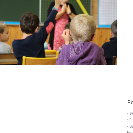
Po
•
S
• E
• 0
le