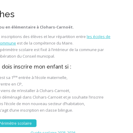
ches
 ou en élémentaire à Clohars-Carnoët.
 inscriptions des élèves et leur répartition entre
les écoles de
 commune
est de la compétence du Maire.
périmètre scolaire est fixé à l’intérieur de la commune par
ibération du Conseil municipal.
 dois inscrire mon enfant si :
ère
’est sa 1
entrée à l’école maternelle,
l rentre en CP,
e viens de m’installer à Clohars-Carnoët,
’ai déménagé dans Clohars-Carnoët et je souhaite l’inscrire
s l’école de mon nouveau secteur d’habitation,
l s’agit d’une inscription en classe bilingue.
Périmètre scolaire
Guide scolaire 2025-2026