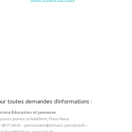
ur toutes demandes d’informations :
ervice Éducation et jeunesse
spaces jeunes Le Balafenn, Place Nava
2 98 71 69 65 – periscolaire@clohars-carnoet.bzh –
balafenn@clohars-carnoet.bzh