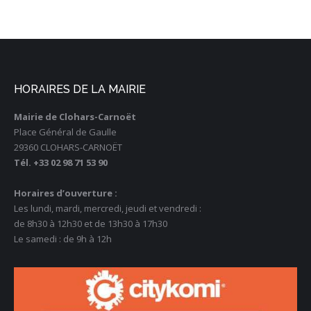
HORAIRES DE LA MAIRIE
Mairie de Clohars-Carnoët
Place Général de Gaulle
29360 CLOHARS-CARNOËT
Tél. +33 02 98 71 53 90
Horaires d’ouverture :
Les lundi, mardi, mercredi, jeudi et vendredi :
de 8h30 à 12h30 et de 13h30 à 17h30
Le samedi : de 9h à 12h