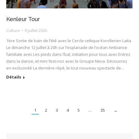
Kenleur Tour
Culture
9 juillet 2026
1ère Sortie de bain de l’été avec le Cercle celtique Korollerien Laïta
Le dimanche 12 juillet à 20h sur l’esplanade de l’océan Ambiance
familiale avec Les pieds dans l’bal, initiation pour tous avec Entrez
dans la danse, et mini fest-noz avec le Groupe Neva. Découvrez
en exclusivité La dernière répé, le tout nouveau spectacle de…
Détails
1
2
3
4
5
…
35
→