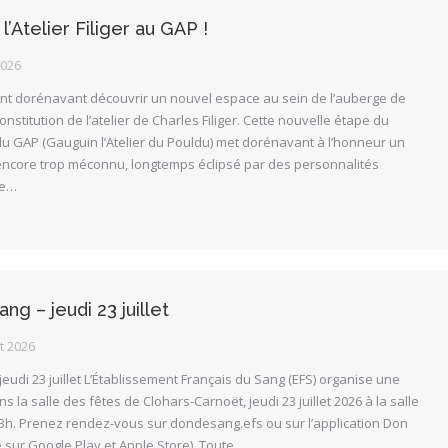
’Atelier Filiger au GAP !
2026
ent dorénavant découvrir un nouvel espace au sein de l’auberge de
onstitution de l’atelier de Charles Filiger. Cette nouvelle étape du
du GAP (Gauguin l’Atelier du Pouldu) met dorénavant à l’honneur un
t encore trop méconnu, longtemps éclipsé par des personnalités
pe…
ng – jeudi 23 juillet
et 2026
jeudi 23 juillet L’Établissement Français du Sang (EFS) organise une
s la salle des fêtes de Clohars-Carnoët, jeudi 23 juillet 2026 à la salle
13h. Prenez rendez-vous sur dondesang.efs ou sur l’application Don
 sur Google Play et Apple Store). Toute…