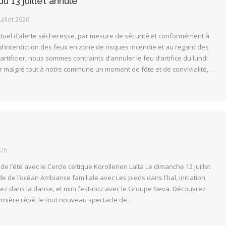
du 13 juillet annulé
juillet 2026
ctuel d’alerte sécheresse, par mesure de sécurité et conformément à
l d’interdiction des feux en zone de risques incendie et au regard des
artificier, nous sommes contraints d’annuler le feu d’artifice du lundi
ffrir malgré tout à notre commune un moment de fête et de convivialité,…
026
de l’été avec le Cercle celtique Korollerien Laïta Le dimanche 12 juillet
e de l’océan Ambiance familiale avec Les pieds dans l’bal, initiation
rez dans la danse, et mini fest-noz avec le Groupe Neva. Découvrez
ernière répé, le tout nouveau spectacle de…