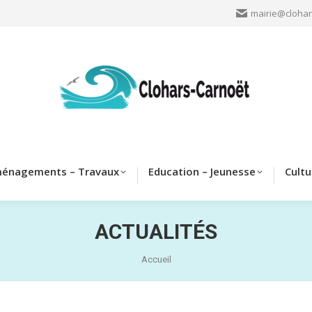
mairie@clohar
Clohars
Aménagements – Travaux
Education – Jeun
énagements – Travaux
Education – Jeunesse
Cultu
ACTUALITÉS
Vous êtes ici :
Accueil