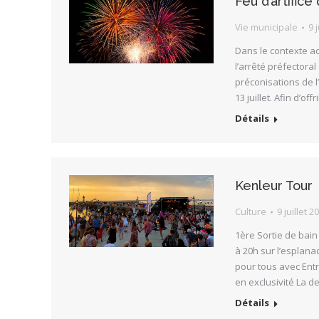
Feu d’artifice 
Vie municipale
9 
Dans le contexte a
l’arrêté préfectora
préconisations de l’
13 juillet. Afin d’o
Détails
Kenleur Tour
Culture
9 juillet 2
1ère Sortie de bain 
à 20h sur l’esplanad
pour tous avec Ent
en exclusivité La d
Détails