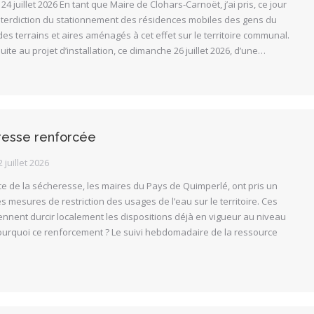
24 juillet 2026 En tant que Maire de Clohars-Carnoët, j’ai pris, ce jour
interdiction du stationnement des résidences mobiles des gens du
s terrains et aires aménagés à cet effet sur le territoire communal.
suite au projet d’installation, ce dimanche 26 juillet 2026, d’une…
resse renforcée
2 juillet 2026
ce de la sécheresse, les maires du Pays de Quimperlé, ont pris un
s mesures de restriction des usages de l’eau sur le territoire. Ces
ennent durcir localement les dispositions déjà en vigueur au niveau
urquoi ce renforcement ? Le suivi hebdomadaire de la ressource