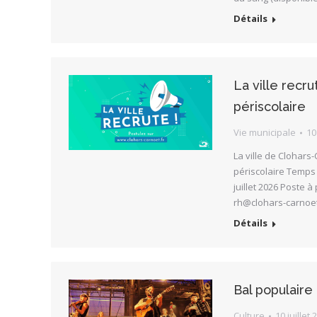
Détails
La ville recr
périscolaire
Vie municipale
10
La ville de Clohars
périscolaire Temps 
juillet 2026 Poste 
rh@clohars-carnoe
Détails
Bal populaire l
Culture
10 juillet 