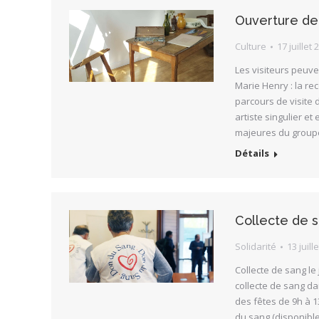
Ouverture de l
Culture
17 juillet 
Les visiteurs peuv
Marie Henry : la rec
parcours de visite 
artiste singulier e
majeures du grou
Détails
Collecte de sa
Solidarité
13 juill
Collecte de sang le 
collecte de sang dan
des fêtes de 9h à 
du sang (disponible