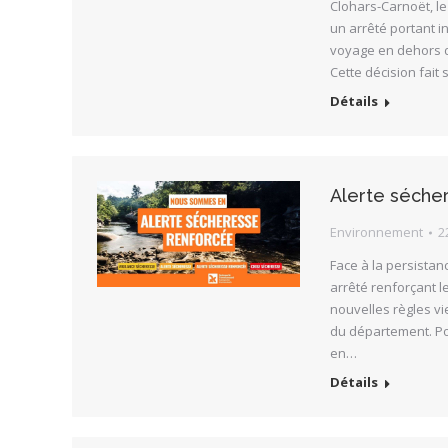
Clohars-Carnoët, le 
un arrêté portant 
voyage en dehors de
Cette décision fait 
Détails
Alerte séche
Environnement
2
Face à la persistan
arrêté renforçant le
nouvelles règles vi
du département. Po
en…
Détails