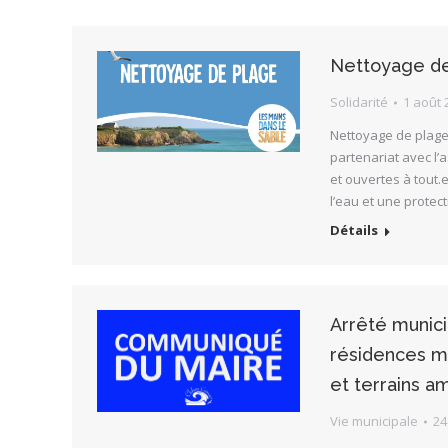
Nettoyage de 
Solidarité
1 août 
Nettoyage de plage, 
partenariat avec l’a
et ouvertes à tout.e
l’eau et une protec
Détails
Arrêté municip
résidences m
et terrains a
Vie municipale
24