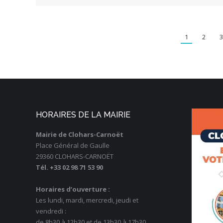
1
2
3
HORAIRES DE LA MAIRIE
Mairie de Clohars-Carnoët
Place Général de Gaulle
29360 CLOHARS-CARNOËT
Tél. +33 02 98 71 53 90
Horaires d’ouverture :
Les lundi, mardi, mercredi, jeudi et
vendredi :
de 8h30 à 12h30 et de 13h30 à 17h30