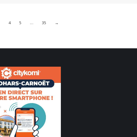
4
5
…
35
→