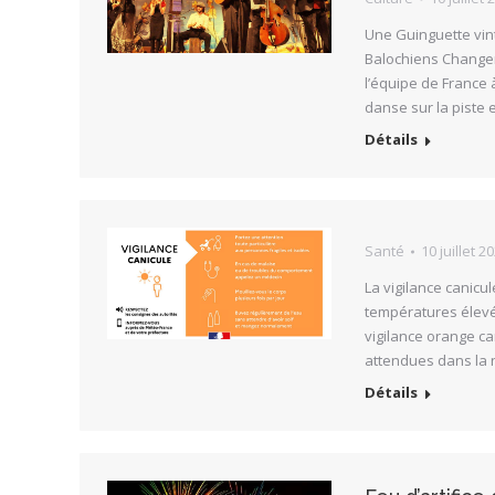
Une Guinguette vint
Balochiens Changem
l’équipe de France 
danse sur la piste 
Détails
Santé
10 juillet 2
La vigilance canicu
températures élevé
vigilance orange ca
attendues dans la n
Détails