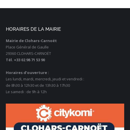
HORAIRES DE LA MAIRIE
Mairie de Clohars-Carnoët
Place Général de Gaulle
29360 CLOHARS-CARNOËT
Tél. +33 02 98 71 53 90
Horaires d’ouverture :
Les lundi, mardi, mercredi, jeudi et vendredi :
de 8h30 à 12h30 et de 13h30 à 17h30
Le samedi : de 9h à 12h