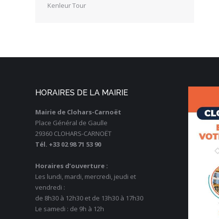
Kenleur Tour
HORAIRES DE LA MAIRIE
Mairie de Clohars-Carnoët
Place Général de Gaulle
29360 CLOHARS-CARNOËT
Tél. +33 02 98 71 53 90
Horaires d’ouverture :
Les lundi, mardi, mercredi, jeudi et
vendredi :
de 8h30 à 12h30 et de 13h30 à 17h30
Le samedi : de 9h à 12h