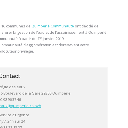
s 16 communes de
Quimperlé Communauté
ont décidé de
nsférer la gestion de l’eau et de l’assainissement à Quimperlé
er
munauté à partir du 1
janvier 2019.
Communauté d’agglomération est dorénavant votre
erlocuteur privilégié.
Contact
Régie des eaux
16 Boulevard de la Gare 29300 Quimperlé
02 98 96 37 46
eaux@quimperle-co.bzh
Service d’urgence
7 J/7, 24h sur 24
06 38 72 13 27