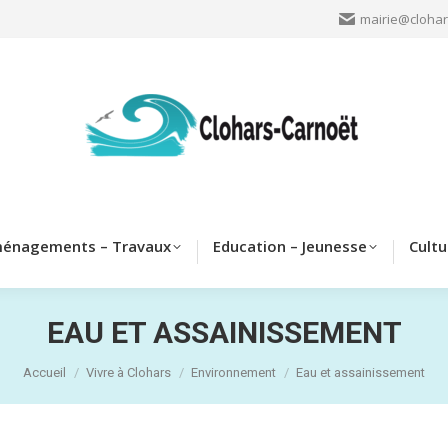
mairie@clohar
Clohars
Aménagements – Travaux
Education – Jeun
énagements – Travaux
Education – Jeunesse
Cultu
EAU ET ASSAINISSEMENT
Vous êtes ici :
Accueil
Vivre à Clohars
Environnement
Eau et assainissement