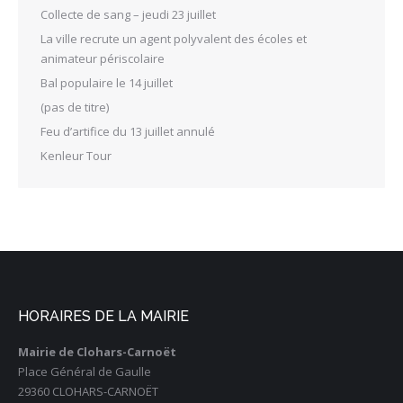
Collecte de sang – jeudi 23 juillet
La ville recrute un agent polyvalent des écoles et
animateur périscolaire
Bal populaire le 14 juillet
(pas de titre)
Feu d’artifice du 13 juillet annulé
Kenleur Tour
HORAIRES DE LA MAIRIE
Mairie de Clohars-Carnoët
Place Général de Gaulle
29360 CLOHARS-CARNOËT