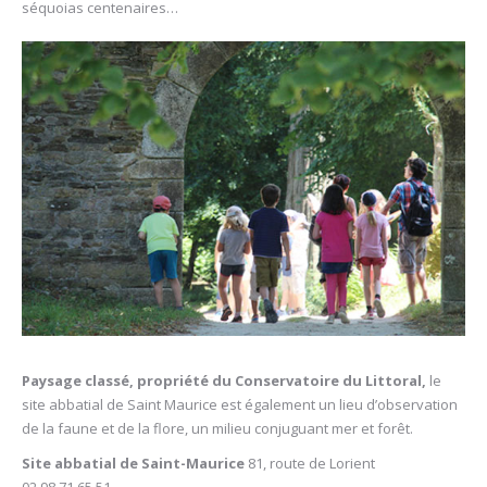
séquoias centenaires…
Paysage classé, propriété du Conservatoire du Littoral,
le
site abbatial de Saint Maurice est également un lieu d’observation
de la faune et de la flore, un milieu conjuguant mer et forêt.
Site abbatial de Saint-Maurice
81, route de Lorient
02 98 71 65 51