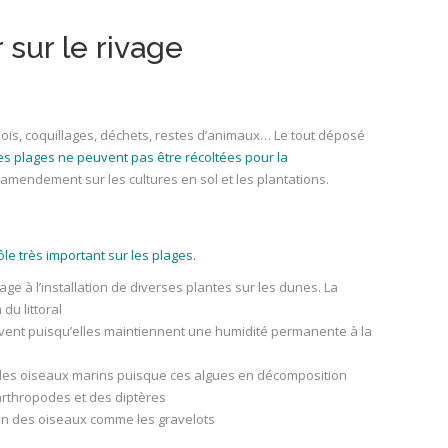
 sur le rivage
 bois, coquillages, déchets, restes d’animaux… Le tout déposé
es plages ne peuvent pas être récoltées pour la
amendement sur les cultures en sol et les plantations.
e très important sur les plages.
lage à l’installation de diverses plantes sur les dunes. La
du littoral
le vent puisqu’elles maintiennent une humidité permanente à la
r les oiseaux marins puisque ces algues en décomposition
arthropodes et des diptères
tion des oiseaux comme les gravelots