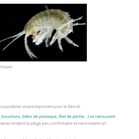
mmare
écosystème vivant important pour le littoral.
bouchons, billes de plastique, filet de pêche…) se retrouvent
ine) rendent la plage peu confortable et nécessitent un