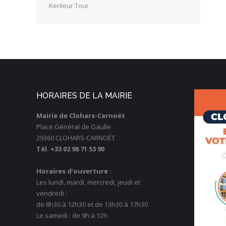
Kenleur Tour
HORAIRES DE LA MAIRIE
Mairie de Clohars-Carnoët
Place Général de Gaulle
29360 CLOHARS-CARNOËT
Tél. +33 02 98 71 53 90
Horaires d’ouverture :
Les lundi, mardi, mercredi, jeudi et
vendredi :
de 8h30 à 12h30 et de 13h30 à 17h30
Le samedi : de 9h à 12h