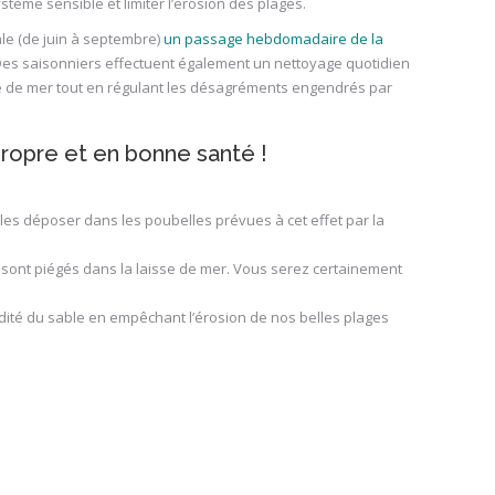
tème sensible et limiter l’érosion des plages.
le (de juin à septembre)
un passage hebdomadaire de la
Des saisonniers effectuent également un nettoyage quotidien
se de mer tout en régulant les désagréments engendrés par
propre et en bonne santé !
es déposer dans les poubelles prévues à cet effet par la
 sont piégés dans la laisse de mer. Vous serez certainement
idité du sable en empêchant l’érosion de nos belles plages