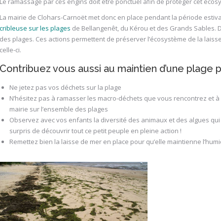
Le ramassage par ces engins doit être ponctuel afin de protéger cet écosys
La mairie de Clohars-Carnoët met donc en place pendant la période estiva
cribleuse sur les plages
de Bellangenêt, du Kérou et des Grands Sables. 
des plages. Ces actions permettent de préserver l’écosystème de la lais
celle-ci.
Contribuez vous aussi au maintien d’une plage 
Ne jetez pas vos déchets sur la plage
N’hésitez pas à ramasser les macro-déchets que vous rencontrez et à l
mairie sur l’ensemble des plages
Observez avec vos enfants la diversité des animaux et des algues qui
surpris de découvrir tout ce petit peuple en pleine action !
Remettez bien la laisse de mer en place pour qu’elle maintienne l’hum