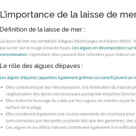
L’importance de la laisse de mer
Définition de la laisse de mer :
La laisse de mer est constituée d’algues d’échouages et d’autres débris :
par la mer sur le rivage à marée haute.
Les algues en décomposition sur l
consommation.
Cependant, elles peuvent être collectées pour réaliser un 
Le rôle des algues d’épaves :
Les algues d’épaves (appelées également goémon ou varech) jouent un rôl
Elles contribuent par leur décomposition, à la fertilisation du haut de p
végétalisation des dunes est nécessaire puisqu’elle empêche l’érosion 
Elles évitent le lessivage du sable par les vagues, les marées et par 
surface de la plage
Elles constituent également une source importante de nourriture pou
sont colonisées par des petits crustacés tels que des gammares, des 
Ces algues et ces débris naturels contribuent également à la nidifica