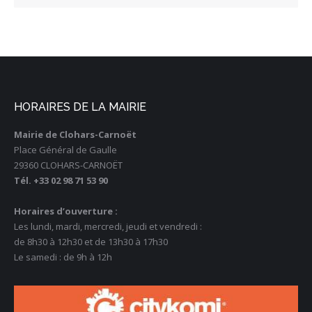
HORAIRES DE LA MAIRIE
Mairie de Clohars-Carnoët
Place Général de Gaulle
29360 CLOHARS-CARNOËT
Tél. +33 02 98 71 53 90
Horaires d’ouverture :
Les lundi, mardi, mercredi, jeudi et vendredi :
de 8h30 à 12h30 et de 13h30 à 17h30
Le samedi : de 9h à 12h