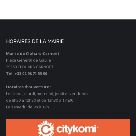
HORAIRES DE LA MAIRIE
Mairie de Clohars-Carnoët
Place Général de Gaulle
29360 CLOHARS-CARNOËT
Tél. +33 02 98 71 53 90
Horaires d’ouverture :
Les lundi, mardi, mercredi, jeudi et vendredi :
de 8h30 à 12h30 et de 13h30 à 17h30
Le samedi : de 9h à 12h