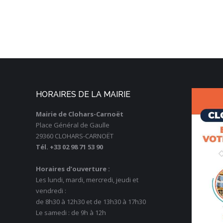
HORAIRES DE LA MAIRIE
Mairie de Clohars-Carnoët
Place Général de Gaulle
29360 CLOHARS-CARNOËT
Tél. +33 02 98 71 53 90
Horaires d’ouverture :
Les lundi, mardi, mercredi, jeudi et
vendredi :
de 8h30 à 12h30 et de 13h30 à 17h30
Le samedi : de 9h à 12h