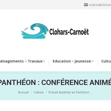
mairie@clohar
Clohars
Aménagements – Travaux
Education – Jeun
énagements – Travaux
Education – Jeunesse
Cultu
PANTHÉON : CONFÉRENCE ANIMÉ
Vous êtes ici :
Accueil
Culture
Robert Badinter au Panthéon :…