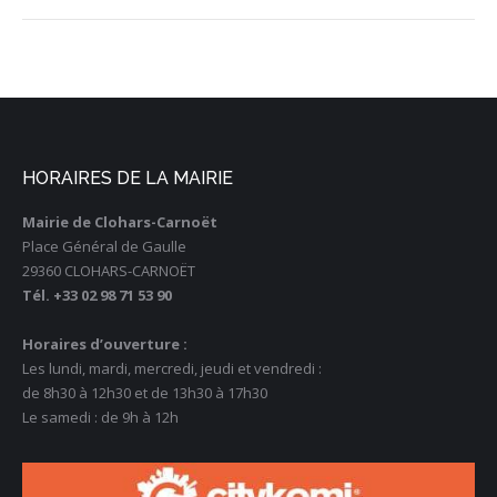
HORAIRES DE LA MAIRIE
Mairie de Clohars-Carnoët
Place Général de Gaulle
29360 CLOHARS-CARNOËT
Tél. +33 02 98 71 53 90
Horaires d’ouverture :
Les lundi, mardi, mercredi, jeudi et vendredi :
de 8h30 à 12h30 et de 13h30 à 17h30
Le samedi : de 9h à 12h