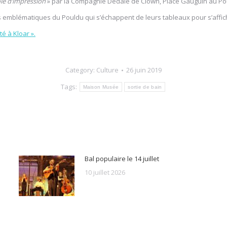
le d’impression
» par la Compagnie Dédale de Clown, Place Gauguin au Po
es emblématiques du Pouldu qui s’échappent de leurs tableaux pour s’affich
té à Kloar ».
Category:
Culture
26 juin 2019
Tags:
Maison Musée
sortie de bain
Bal populaire le 14 juillet
10 juillet 2026