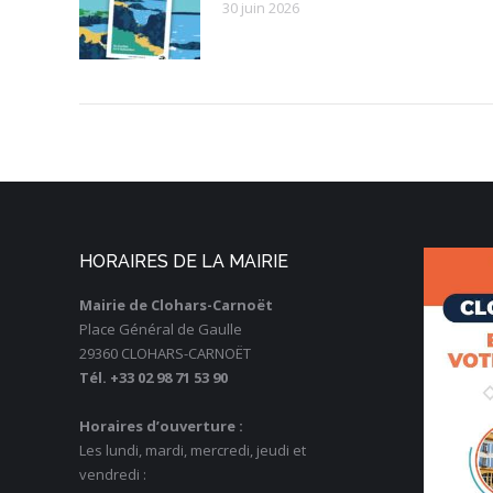
30 juin 2026
HORAIRES DE LA MAIRIE
Mairie de Clohars-Carnoët
Place Général de Gaulle
29360 CLOHARS-CARNOËT
Tél. +33 02 98 71 53 90
Horaires d’ouverture :
Les lundi, mardi, mercredi, jeudi et
vendredi :