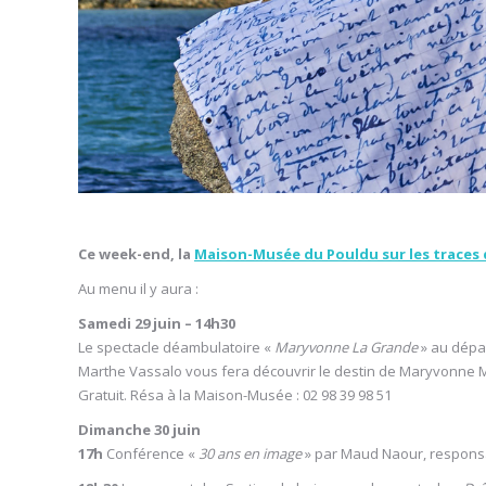
Ce week-end, la
Maison-Musée du Pouldu sur les traces
Au menu il y aura :
Samedi 29 juin – 14h30
Le spectacle déambulatoire «
Maryvonne La Grande
» au dépar
Marthe Vassalo vous fera découvrir le destin de Maryvonne M
Gratuit. Résa à la Maison-Musée : 02 98 39 98 51
Dimanche 30 juin
17h
Conférence «
30 ans en image
» par Maud Naour, responsa