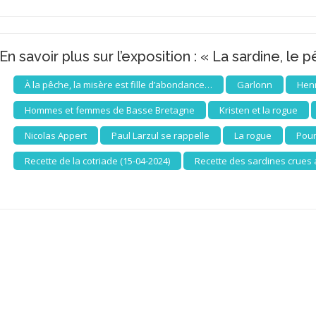
En savoir plus sur l’exposition : « La sardine, le 
À la pêche, la misère est fille d’abondance…
Garlonn
Henr
Hommes et femmes de Basse Bretagne
Kristen et la rogue
Nicolas Appert
Paul Larzul se rappelle
La rogue
Pour
Recette de la cotriade (15-04-2024)
Recette des sardines crues 