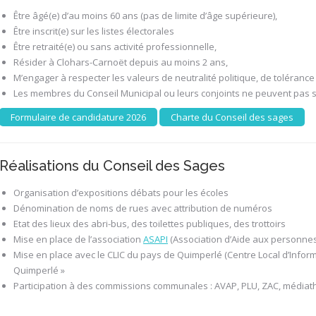
Être âgé(e) d’au moins 60 ans (pas de limite d’âge supérieure),
Être inscrit(e) sur les listes électorales
Être retraité(e) ou sans activité professionnelle,
Résider à Clohars-Carnoët depuis au moins 2 ans,
M’engager à respecter les valeurs de neutralité politique, de tolérance 
Les membres du Conseil Municipal ou leurs conjoints ne peuvent pas s
Formulaire de candidature 2026
Charte du Conseil des sages
Réalisations du Conseil des Sages
Organisation d’expositions débats pour les écoles
Dénomination de noms de rues avec attribution de numéros
Etat des lieux des abri-bus, des toilettes publiques, des trottoirs
Mise en place de l’association
ASAPI
(Association d’Aide aux personnes
Mise en place avec le CLIC du pays de Quimperlé (Centre Local d’Informa
Quimperlé »
Participation à des commissions communales : AVAP, PLU, ZAC, média