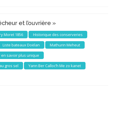
pêcheur et l’ouvrière »
y Moret 1856
Historique des conserveries
Liste bateaux Doëlan
Mathurin Meheut
 en savoir plus unique
au gros sel
Yann Ber Calloc’h Me zo kanet