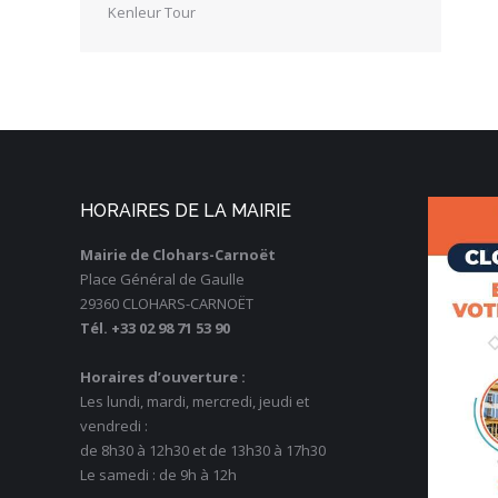
Kenleur Tour
HORAIRES DE LA MAIRIE
Mairie de Clohars-Carnoët
Place Général de Gaulle
29360 CLOHARS-CARNOËT
Tél. +33 02 98 71 53 90
Horaires d’ouverture :
Les lundi, mardi, mercredi, jeudi et
vendredi :
de 8h30 à 12h30 et de 13h30 à 17h30
Le samedi : de 9h à 12h