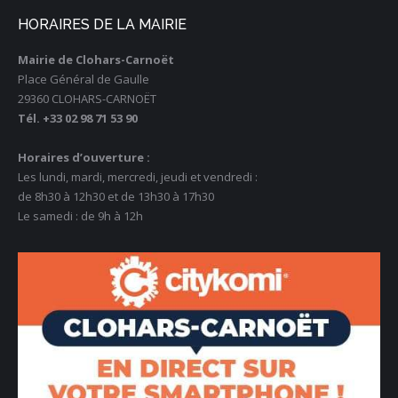
HORAIRES DE LA MAIRIE
Mairie de Clohars-Carnoët
Place Général de Gaulle
29360 CLOHARS-CARNOËT
Tél. +33 02 98 71 53 90
Horaires d’ouverture :
Les lundi, mardi, mercredi, jeudi et vendredi :
de 8h30 à 12h30 et de 13h30 à 17h30
Le samedi : de 9h à 12h