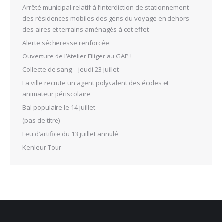
Arrêté municipal relatif à l’interdiction de stationnement
des résidences mobiles des gens du voyage en dehors
des aires et terrains aménagés à cet effet
Alerte sécheresse renforcée
Ouverture de l’Atelier Filiger au GAP !
Collecte de sang – jeudi 23 juillet
La ville recrute un agent polyvalent des écoles et
animateur périscolaire
Bal populaire le 14 juillet
(pas de titre)
Feu d’artifice du 13 juillet annulé
Kenleur Tour