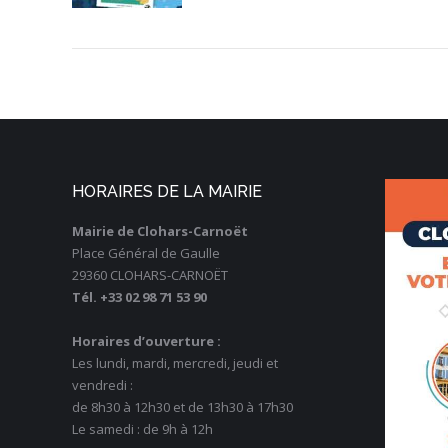
HORAIRES DE LA MAIRIE
Mairie de Clohars-Carnoët
Place Général de Gaulle
29360 CLOHARS-CARNOËT
Tél. +33 02 98 71 53 90
Horaires d’ouverture :
Les lundi, mardi, mercredi, jeudi et
vendredi :
de 8h30 à 12h30 et de 13h30 à 17h30
Le samedi : de 9h à 12h