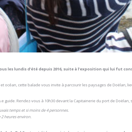
ous les lundis d’été depuis 2016, suite à l’exposition qui lui fut co
océan, cette balade vous invite à parcourir les paysages de Doëlan, lieux 
un.e guide. Rendez-vous à 10h30 devant la Capitainerie du port de Doëlan, si
uvais temps et si moins de 4 personnes.
 2 heures environ.