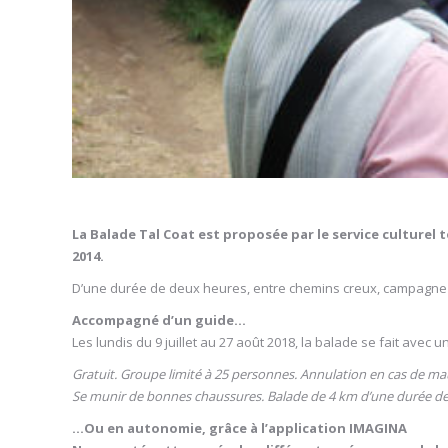
La Balade Tal Coat est proposée par le service culturel t
2014.
D’une durée de deux heures, entre chemins creux, campagne et 
Accompagné d’un guide…
Les lundis du 9 juillet au 27 août 2018, la balade se fait avec 
Gratuit. Groupe limité à 25 personnes. Annulation en cas de ma
Se munir de bonnes chaussures. Balade de 4 km d’une durée de
…Ou en autonomie, grâce à l’application IMAGINA