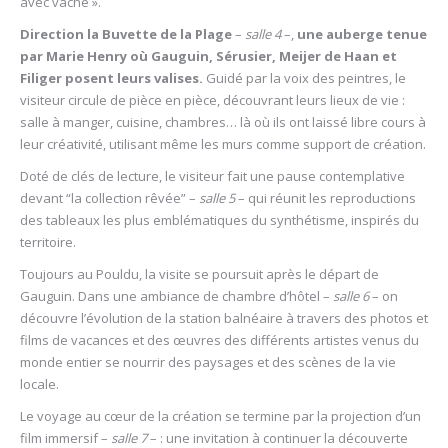
avec vache ».
Direction la Buvette de la Plage
–
salle 4
–,
une auberge tenue
par Marie Henry où Gauguin, Sérusier, Meijer de Haan et
Filiger posent leurs valises.
Guidé par la voix des peintres, le
visiteur circule de pièce en pièce, découvrant leurs lieux de vie :
salle à manger, cuisine, chambres… là où ils ont laissé libre cours à
leur créativité, utilisant même les murs comme support de création.
Doté de clés de lecture, le visiteur fait une pause contemplative
devant “la collection rêvée” –
salle 5
– qui réunit les reproductions
des tableaux les plus emblématiques du synthétisme, inspirés du
territoire.
Toujours au Pouldu, la visite se poursuit après le départ de
Gauguin. Dans une ambiance de chambre d’hôtel –
salle 6
– on
découvre l’évolution de la station balnéaire à travers des photos et
films de vacances et des œuvres des différents artistes venus du
monde entier se nourrir des paysages et des scènes de la vie
locale.
Le voyage au cœur de la création se termine par la projection d’un
film immersif –
salle 7
– : une invitation à continuer la découverte