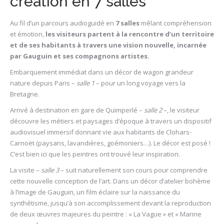
création en 7 salles
Au fil d’un parcours audioguidé en
7 salles
mêlant compréhension
et émotion,
les visiteurs partent à la rencontre d’un territoire
et de ses habitants à travers une vision nouvelle, incarnée
par Gauguin et ses compagnons artistes.
Embarquement immédiat dans un décor de wagon grandeur
nature depuis Paris –
salle 1
– pour un long voyage vers la
Bretagne.
Arrivé à destination en gare de Quimperlé –
salle 2
–, le visiteur
découvre les métiers et paysages d’époque à travers un dispositif
audiovisuel immersif donnant vie aux habitants de Clohars-
Carnoët (paysans, lavandières, goémoniers…). Le décor est posé !
C’est bien ici que les peintres ont trouvé leur inspiration.
La visite –
salle 3
– suit naturellement son cours pour comprendre
cette nouvelle conception de l’art. Dans un décor d’atelier bohème
à l’image de Gauguin, un film éclaire sur la naissance du
synthétisme, jusqu’à son accomplissement devant la reproduction
de deux œuvres majeures du peintre : « La Vague » et « Marine