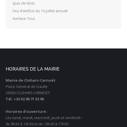
(pas de titre)
Feu d’artifice du 13 juillet annulé
Kenleur Tour
HORAIRES DE LA MAIRIE
Mairie de Clohars-Carnoët
Place Général de Gaulle
29360 CLOHARS-CARNOËT
Tél. +33 02 98 71 53 90
Horaires d’ouverture :
Les lundi, mardi, mercredi, jeudi et vendredi :
de 8h30 à 12h30 et de 13h30 à 17h30