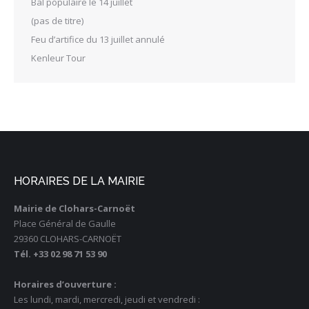
Bal populaire le 14 juillet
(pas de titre)
Feu d’artifice du 13 juillet annulé
Kenleur Tour
HORAIRES DE LA MAIRIE
Mairie de Clohars-Carnoët
Place Général de Gaulle
29360 CLOHARS-CARNOËT
Tél. +33 02 98 71 53 90
Horaires d’ouverture :
Les lundi, mardi, mercredi, jeudi et vendredi :