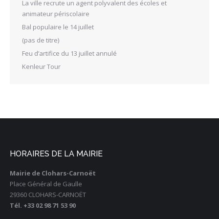
La ville recrute un agent polyvalent des écoles et
animateur périscolaire
Bal populaire le 14 juillet
(pas de titre)
Feu d’artifice du 13 juillet annulé
Kenleur Tour
HORAIRES DE LA MAIRIE
Mairie de Clohars-Carnoët
Place Général de Gaulle
29360 CLOHARS-CARNOËT
Tél. +33 02 98 71 53 90