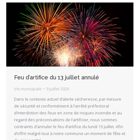
Feu d’artifice du 13 juillet annulé
Vie municipale
9 juillet 2026
Dans le contexte actuel d’alerte sécheresse, par mesure
de sécurité et conformément à l’arrêté préfectoral
d’interdiction des feux en zone de risques incendie et au
regard des préconisations de l’artificier, nous sommes
contraints d’annuler le feu d’artifice du lundi 13 juillet. Afin
d’offrir malgré tout à notre commune un moment de fête et