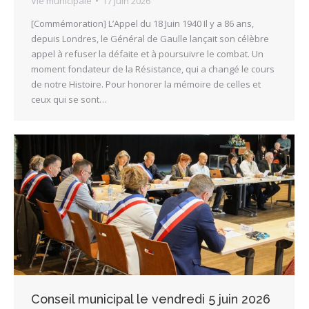
Vie municipale
17 juin 2026
[Commémoration] L’Appel du 18 Juin 1940 ​Il y a 86 ans,
depuis Londres, le Général de Gaulle lançait son célèbre
appel à refuser la défaite et à poursuivre le combat. Un
moment fondateur de la Résistance, qui a changé le cours
de notre Histoire. ​Pour honorer la mémoire de celles et
ceux qui se sont…
Conseil municipal le vendredi 5 juin 2026