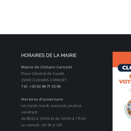
HORAIRES DE LA MAIRIE
Mairie de Clohars-Carnoët
Place Général de Gaulle
29360 CLOHARS-CARNOËT
Tél. +33 02 98 71 53 90
Horaires d’ouverture :
Les lundi, mardi, mercredi, jeudi et
vendredi :
de 8h30 à 12h30 et de 13h30 à 17h30
Le samedi : de 9h à 12h