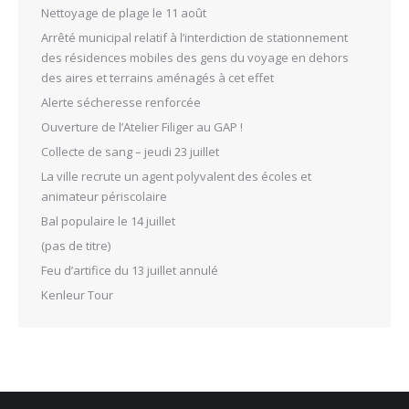
Nettoyage de plage le 11 août
Arrêté municipal relatif à l’interdiction de stationnement
des résidences mobiles des gens du voyage en dehors
des aires et terrains aménagés à cet effet
Alerte sécheresse renforcée
Ouverture de l’Atelier Filiger au GAP !
Collecte de sang – jeudi 23 juillet
La ville recrute un agent polyvalent des écoles et
animateur périscolaire
Bal populaire le 14 juillet
(pas de titre)
Feu d’artifice du 13 juillet annulé
Kenleur Tour