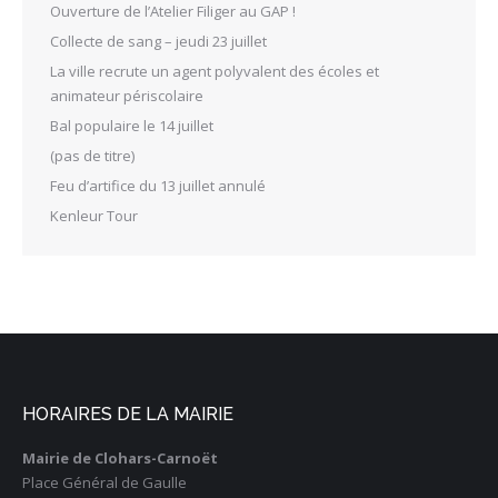
Ouverture de l’Atelier Filiger au GAP !
Collecte de sang – jeudi 23 juillet
La ville recrute un agent polyvalent des écoles et
animateur périscolaire
Bal populaire le 14 juillet
(pas de titre)
Feu d’artifice du 13 juillet annulé
Kenleur Tour
HORAIRES DE LA MAIRIE
Mairie de Clohars-Carnoët
Place Général de Gaulle