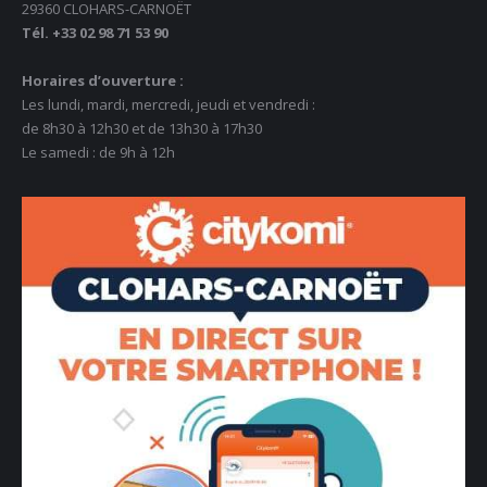
29360 CLOHARS-CARNOËT
Tél. +33 02 98 71 53 90
Horaires d’ouverture :
Les lundi, mardi, mercredi, jeudi et vendredi :
de 8h30 à 12h30 et de 13h30 à 17h30
Le samedi : de 9h à 12h