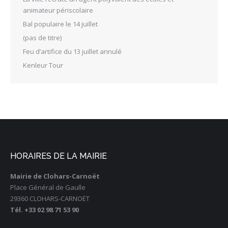
animateur périscolaire
Bal populaire le 14 juillet
(pas de titre)
Feu d’artifice du 13 juillet annulé
Kenleur Tour
HORAIRES DE LA MAIRIE
Mairie de Clohars-Carnoët
Place Général de Gaulle
29360 CLOHARS-CARNOËT
Tél. +33 02 98 71 53 90