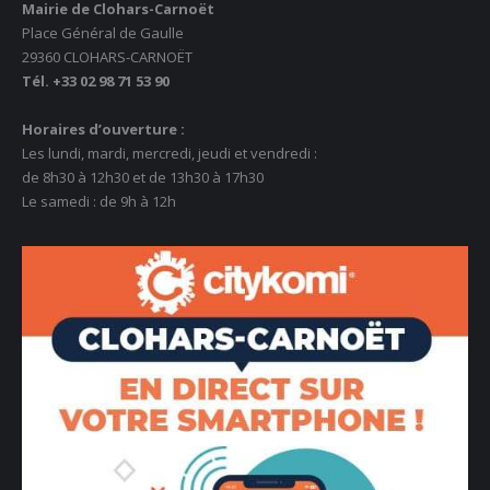
Mairie de Clohars-Carnoët
Place Général de Gaulle
29360 CLOHARS-CARNOËT
Tél. +33 02 98 71 53 90
Horaires d’ouverture :
Les lundi, mardi, mercredi, jeudi et vendredi :
de 8h30 à 12h30 et de 13h30 à 17h30
Le samedi : de 9h à 12h