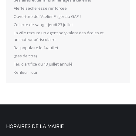
des aires et terrains aménagés à cet effet
Alerte sécheresse renforcée
Ouverture de l’Atelier Filiger au GAP !
Collecte de sang – jeudi 23 juillet
La ville recrute un agent polyvalent des écoles et
animateur périscolaire
Bal populaire le 14 juillet
(pas de titre)
Feu d’artifice du 13 juillet annulé
Kenleur Tour
HORAIRES DE LA MAIRIE