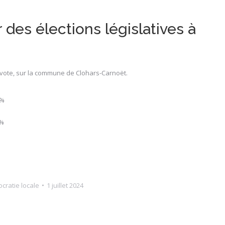
 des élections législatives à
de vote, sur la commune de Clohars-Carnoët.
 %
 %
cratie locale
1 juillet 2024