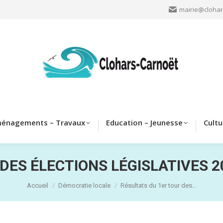
mairie@clohar
Clohars
Aménagements – Travaux
Education – Jeun
énagements – Travaux
Education – Jeunesse
Cultu
 DES ÉLECTIONS LÉGISLATIVES 
Vous êtes ici :
Accueil
Démocratie locale
Résultats du 1er tour des…