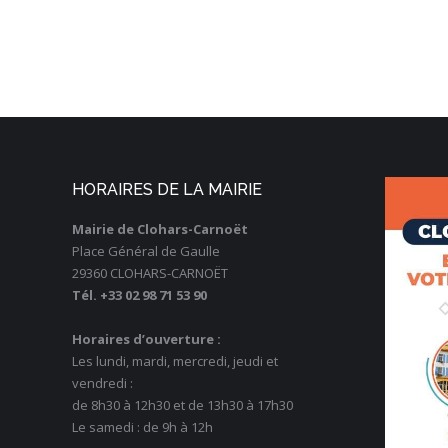
HORAIRES DE LA MAIRIE
Mairie de Clohars-Carnoët
Place Général de Gaulle
29360 CLOHARS-CARNOËT
Tél. +33 02 98 71 53 90
Horaires d’ouverture :
Les lundi, mardi, mercredi, jeudi et
vendredi :
de 8h30 à 12h30 et de 13h30 à 17h30
Le samedi : de 9h à 12h