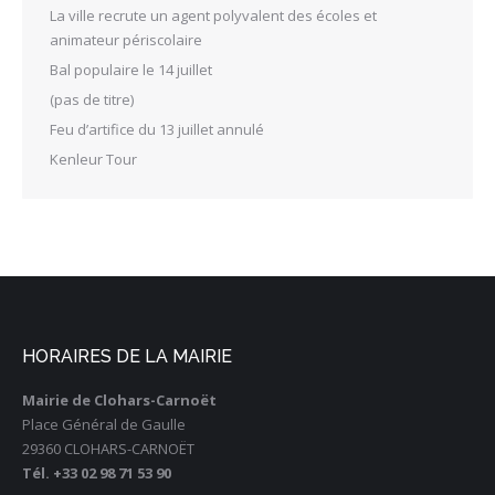
La ville recrute un agent polyvalent des écoles et
animateur périscolaire
Bal populaire le 14 juillet
(pas de titre)
Feu d’artifice du 13 juillet annulé
Kenleur Tour
HORAIRES DE LA MAIRIE
Mairie de Clohars-Carnoët
Place Général de Gaulle
29360 CLOHARS-CARNOËT
Tél. +33 02 98 71 53 90