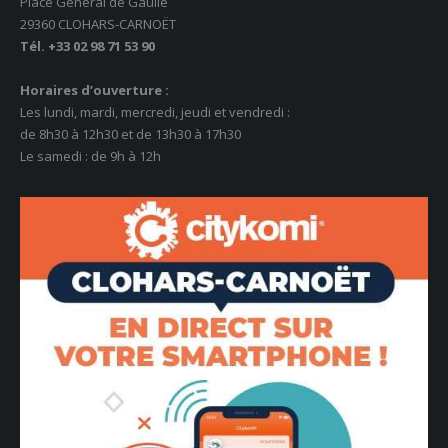
Place Général de Gaulle
29360 CLOHARS-CARNOËT
Tél. +33 02 98 71 53 90
Horaires d’ouverture :
Les lundi, mardi, mercredi, jeudi et vendredi :
de 8h30 à 12h30 et de 13h30 à 17h30
Le samedi : de 9h à 12h