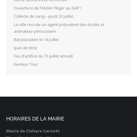
Ouverture de l’Atelier Filiger au GAP !
Collecte de sang – jeudi 23 juillet
La ville recrute un agent polyvalent des écoles et
animateur périscolaire
Bal populaire le 14 juillet
(pas de titre)
Feu d’artifice du 13 juillet annulé
Kenleur Tour
HORAIRES DE LA MAIRIE
Mairie de Clohars-Carnoët