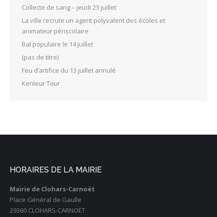
Collecte de sang – jeudi 23 juillet
La ville recrute un agent polyvalent des écoles et
animateur périscolaire
Bal populaire le 14 juillet
(pas de titre)
Feu d’artifice du 13 juillet annulé
Kenleur Tour
HORAIRES DE LA MAIRIE
Mairie de Clohars-Carnoët
Place Général de Gaulle
29360 CLOHARS-CARNOËT