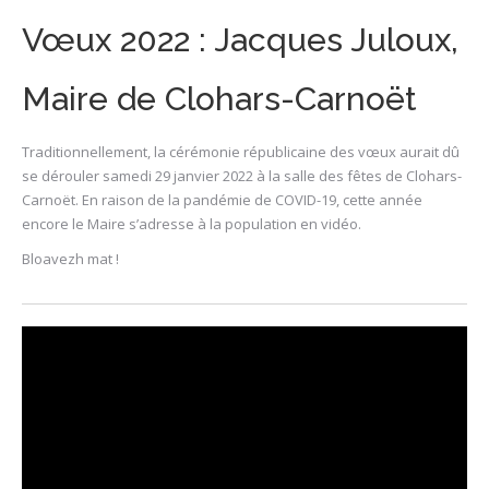
Vœux 2022 : Jacques Juloux,
Maire de Clohars-Carnoët
Traditionnellement, la cérémonie républicaine des vœux aurait dû
se dérouler samedi 29 janvier 2022 à la salle des fêtes de Clohars-
Carnoët. En raison de la pandémie de COVID-19, cette année
encore le Maire s’adresse à la population en vidéo.
Bloavezh mat !