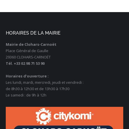
HORAIRES DE LA MAIRIE
Mairie de Clohars-Carnoët
Place Général de Gaulle
29360 CLOHARS-CARNOËT
Tél. +33 02 98 71 53 90
Horaires d’ouverture :
Les lundi, mardi, mercredi, jeudi et vendredi :
de 8h30 à 12h30 et de 13h30 à 17h30
Le samedi : de 9h à 12h