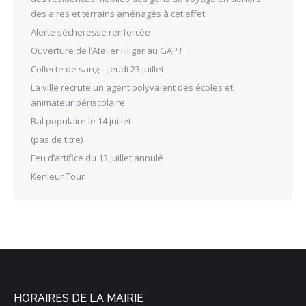
des aires et terrains aménagés à cet effet
Alerte sécheresse renforcée
Ouverture de l’Atelier Filiger au GAP !
Collecte de sang – jeudi 23 juillet
La ville recrute un agent polyvalent des écoles et
animateur périscolaire
Bal populaire le 14 juillet
(pas de titre)
Feu d’artifice du 13 juillet annulé
Kenleur Tour
HORAIRES DE LA MAIRIE