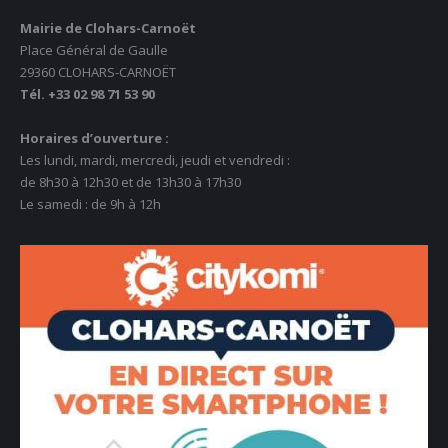
Mairie de Clohars-Carnoët
Place Général de Gaulle
29360 CLOHARS-CARNOËT
Tél. +33 02 98 71 53 90
Horaires d’ouverture :
Les lundi, mardi, mercredi, jeudi et vendredi :
de 8h30 à 12h30 et de 13h30 à 17h30
Le samedi : de 9h à 12h