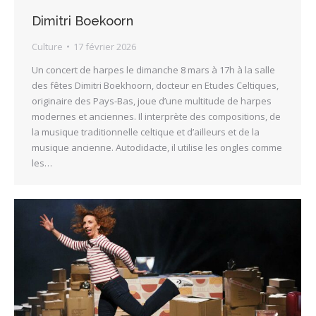
Dimitri Boekoorn
Culture
17 février 2026
Un concert de harpes le dimanche 8 mars à 17h à la salle
des fêtes Dimitri Boekhoorn, docteur en Etudes Celtiques,
originaire des Pays-Bas, joue d’une multitude de harpes
modernes et anciennes. Il interprète des compositions, de
la musique traditionnelle celtique et d’ailleurs et de la
musique ancienne. Autodidacte, il utilise les ongles comme
les…