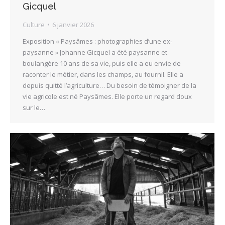
Gicquel
Culture
6 janvier 2026
Exposition « Paysâmes : photographies d’une ex-
paysanne » Johanne Gicquel a été paysanne et
boulangère 10 ans de sa vie, puis elle a eu envie de
raconter le métier, dans les champs, au fournil. Elle a
depuis quitté l’agriculture… Du besoin de témoigner de la
vie agricole est né Paysâmes. Elle porte un regard doux
sur le…