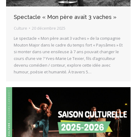
Spectacle « Mon père avait 3 vaches »
Culture
20 décembre 2025
Le spectacle « Mon père avait 3 vaches » de la compagnie
Mouton Major dans le cadre du temps fort « Paysâmes » Et
si monter dans une ensileuse à 7 ans pouvait changer le
cours d’une vie ? Yves-Marie Le Texier, fils d’agriculteur
devenu comédien / conteur, explore cette idée avec
humour, poésie et humanité. À travers 5…