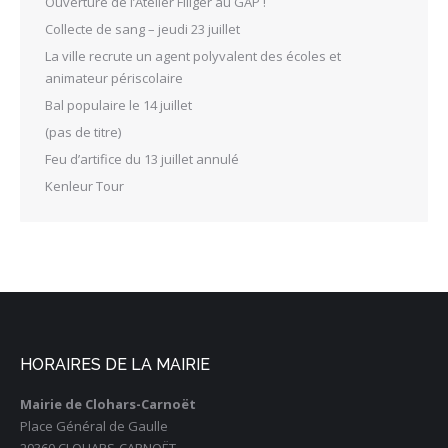
Ouverture de l’Atelier Filiger au GAP !
Collecte de sang – jeudi 23 juillet
La ville recrute un agent polyvalent des écoles et
animateur périscolaire
Bal populaire le 14 juillet
(pas de titre)
Feu d’artifice du 13 juillet annulé
Kenleur Tour
HORAIRES DE LA MAIRIE
Mairie de Clohars-Carnoët
Place Général de Gaulle