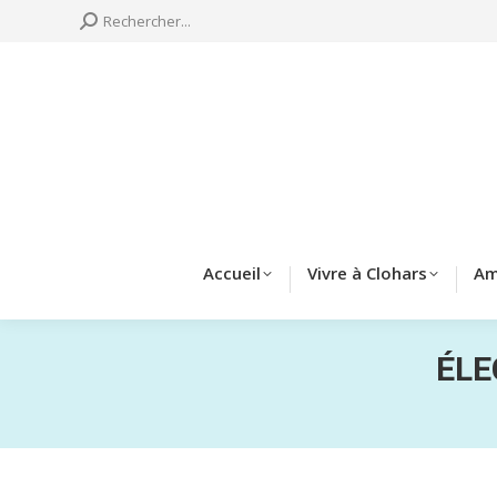
Search:
Rechercher...
Accueil
Vivre à 
Accueil
Vivre à Clohars
Am
ÉLE