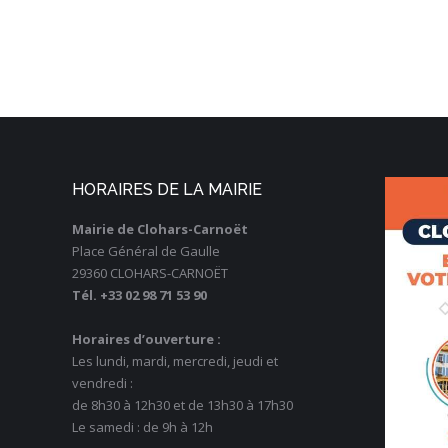
HORAIRES DE LA MAIRIE
Mairie de Clohars-Carnoët
Place Général de Gaulle
29360 CLOHARS-CARNOËT
Tél. +33 02 98 71 53 90
Horaires d’ouverture :
Les lundi, mardi, mercredi, jeudi et
vendredi :
de 8h30 à 12h30 et de 13h30 à 17h30
Le samedi : de 9h à 12h