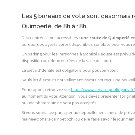
Les 5 bureaux de vote sont désormais r
Quimperlé, de 8h à 18h.
Deux entrées sont accessibles :
une route de Quimperlé et
bureau, des agents seront disponibles sur place pour vous r
Un parking pour les Personnes à Mobilité Réduite est prévu de
disposition aux deux entrées de la salle de sport.
La pièce d’identité est obligatoire pour pouvoir voter.
Seuls les électeurs nouvellement inscrits ont reçu une nouvell
Pour rappel, retrouvez sur
https://www.service-public.gouv.fr/
au moment du vote. Attention : vous devez présenter l’origi
ou une photocopie ne sont pas acceptés.
Si vous souhaitez participer au dépouillement, merci de préveni
mairie@clohars-carnoet.bzh) ou de le faire savoir le jour m