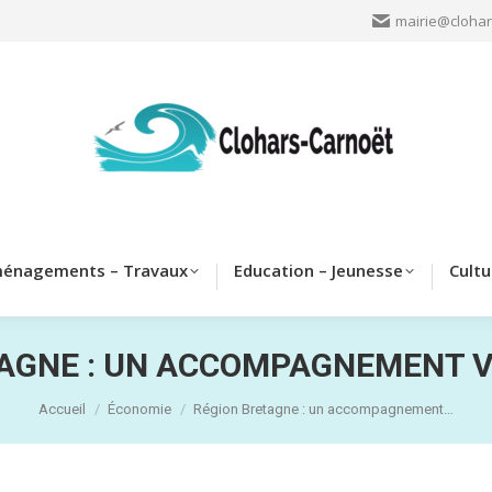
mairie@clohar
Clohars
Aménagements – Travaux
Education – Jeun
énagements – Travaux
Education – Jeunesse
Cultu
AGNE : UN ACCOMPAGNEMENT V
Vous êtes ici :
Accueil
Économie
Région Bretagne : un accompagnement…