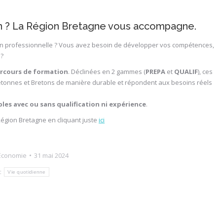
on ? La Région Bretagne vous accompagne.
ion professionnelle ? Vous avez besoin de développer vos compétences,
 ?
arcours de formation
. Déclinées en 2 gammes (
PREPA
et
QUALIF
), ces
 Bretonnes et Bretons de manière durable et répondent aux besoins réels
les avec ou sans qualification ni expérience
.
Région Bretagne en cliquant juste
ici
Économie
31 mai 2024
:
Vie quotidienne