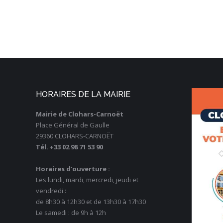
HORAIRES DE LA MAIRIE
Mairie de Clohars-Carnoët
Place Général de Gaulle
29360 CLOHARS-CARNOËT
Tél. +33 02 98 71 53 90
Horaires d’ouverture :
Les lundi, mardi, mercredi, jeudi et
vendredi :
de 8h30 à 12h30 et de 13h30 à 17h30
Le samedi : de 9h à 12h