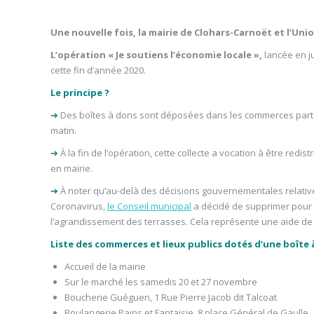
Une nouvelle fois, la mairie de Clohars-Carnoët et l’Unio
L’opération « Je soutiens l’économie locale »,
lancée en ju
cette fin d’année 2020.
Le principe ?
➔
Des boîtes à dons sont déposées dans les commerces partenaire
matin.
➔
À la fin de l’opération, cette collecte a vocation à être re
en mairie.
➔
À noter qu’au-delà des décisions gouvernementales relati
Coronavirus,
le Conseil municipal
a décidé de supprimer pour 
l’agrandissement des terrasses. Cela représente une aide de 
Liste des commerces et lieux publics dotés d’une boîte 
Accueil de la mairie
Sur le marché les samedis 20 et 27 novembre
Boucherie Guéguen, 1 Rue Pierre Jacob dit Talcoat
Boulangerie Pains et Fantaisie, 8 place Général de Gaulle