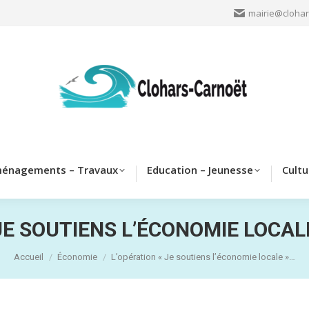
mairie@clohar
Clohars
Aménagements – Travaux
Education – Jeun
énagements – Travaux
Education – Jeunesse
Cultu
JE SOUTIENS L’ÉCONOMIE LOCA
Vous êtes ici :
Accueil
Économie
L’opération « Je soutiens l’économie locale »…