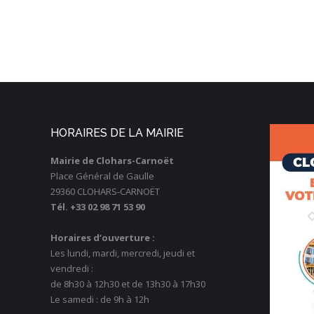
HORAIRES DE LA MAIRIE
Mairie de Clohars-Carnoët
Place Général de Gaulle
29360 CLOHARS-CARNOËT
Tél. +33 02 98 71 53 90
Horaires d’ouverture :
Les lundi, mardi, mercredi, jeudi et
vendredi :
de 8h30 à 12h30 et de 13h30 à 17h30
Le samedi : de 9h à 12h