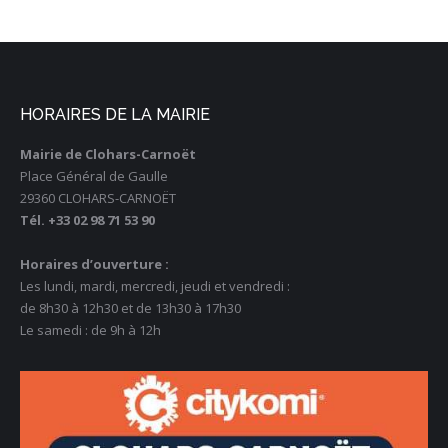
HORAIRES DE LA MAIRIE
Mairie de Clohars-Carnoët
Place Général de Gaulle
29360 CLOHARS-CARNOËT
Tél. +33 02 98 71 53 90
Horaires d’ouverture :
Les lundi, mardi, mercredi, jeudi et vendredi :
de 8h30 à 12h30 et de 13h30 à 17h30
Le samedi : de 9h à 12h