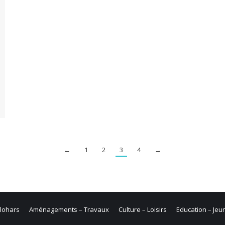
←
1
2
3
4
→
Clohars
Aménagements – Travaux
Culture – Loisirs
Education – Je