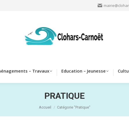
mairie@clohar
Clohars
Aménagements – Travaux
Education – Jeun
énagements – Travaux
Education – Jeunesse
Cultu
PRATIQUE
Vous êtes ici :
Accueil
Catégorie "Pratique"