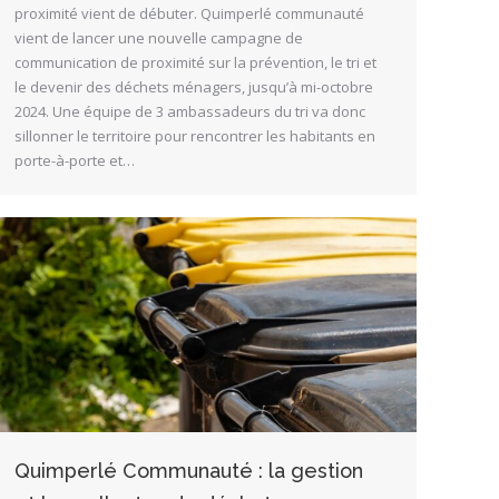
proximité vient de débuter. Quimperlé communauté
vient de lancer une nouvelle campagne de
communication de proximité sur la prévention, le tri et
le devenir des déchets ménagers, jusqu’à mi-octobre
2024. Une équipe de 3 ambassadeurs du tri va donc
sillonner le territoire pour rencontrer les habitants en
porte-à-porte et…
Quimperlé Communauté : la gestion