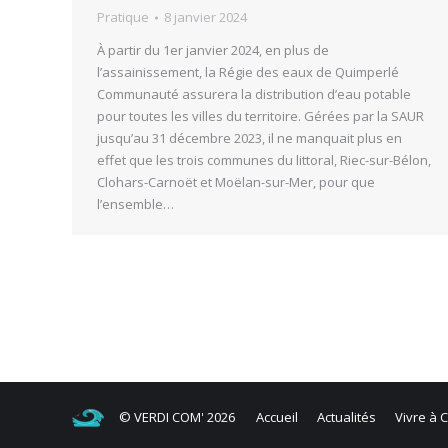
Pratique
8 janvier 2024
À partir du 1er janvier 2024, en plus de
l’assainissement, la Régie des eaux de Quimperlé
Communauté assurera la distribution d’eau potable
pour toutes les villes du territoire. Gérées par la SAUR
jusqu’au 31 décembre 2023, il ne manquait plus en
effet que les trois communes du littoral, Riec-sur-Bélon,
Clohars-Carnoët et Moëlan-sur-Mer, pour que
l’ensemble…
© VERDI COM' 2026
Accueil
Actualités
Vivre à 