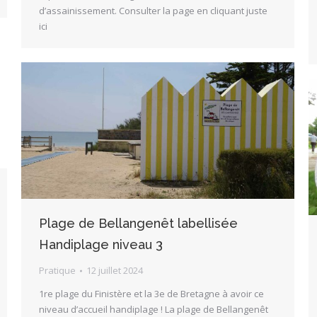
d’assainissement. Consulter la page en cliquant juste
ici
Plage de Bellangenêt labellisée
Handiplage niveau 3
Pratique
12 juillet 2024
1re plage du Finistère et la 3e de Bretagne à avoir ce
niveau d’accueil handiplage ! La plage de Bellangenêt