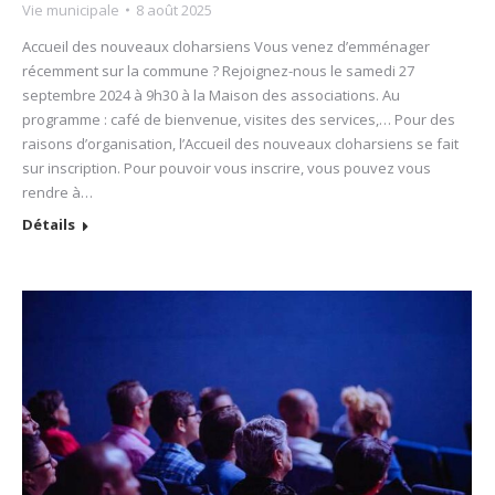
Vie municipale
8 août 2025
Accueil des nouveaux cloharsiens Vous venez d’emménager
récemment sur la commune ? Rejoignez-nous le samedi 27
septembre 2024 à 9h30 à la Maison des associations. Au
programme : café de bienvenue, visites des services,… Pour des
raisons d’organisation, l’Accueil des nouveaux cloharsiens se fait
sur inscription. Pour pouvoir vous inscrire, vous pouvez vous
rendre à…
Détails