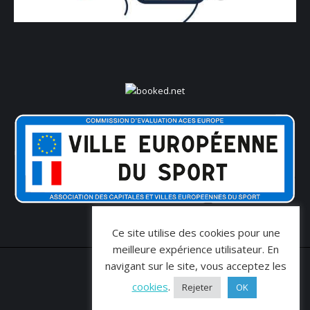
Ce site utilise des cookies pour une
meilleure expérience utilisateur. En
navigant sur le site, vous acceptez les
cookies
.
Rejeter
OK
© VERDI COM' 2026