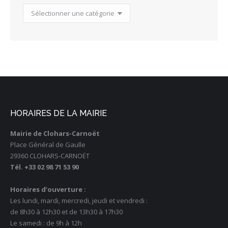
Catégories
des
Actualités
HORAIRES DE LA MAIRIE
Mairie de Clohars-Carnoët
Place Général de Gaulle
29360 CLOHARS-CARNOËT
Tél. +33 02 98 71 53 90
Horaires d’ouverture :
Les lundi, mardi, mercredi, jeudi et vendredi :
de 8h30 à 12h30 et de 13h30 à 17h30
Le samedi : de 9h à 12h