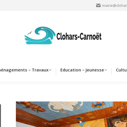
mairie@clohar
Clohars
Aménagements – Travaux
Education – Jeun
énagements – Travaux
Education – Jeunesse
Cultu