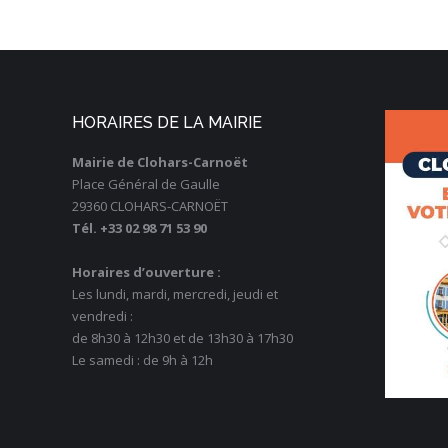
HORAIRES DE LA MAIRIE
Mairie de Clohars-Carnoët
Place Général de Gaulle
29360 CLOHARS-CARNOËT
Tél. +33 02 98 71 53 90
Horaires d’ouverture :
Les lundi, mardi, mercredi, jeudi et
vendredi :
de 8h30 à 12h30 et de 13h30 à 17h30
Le samedi : de 9h à 12h