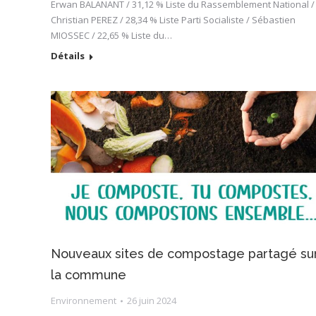
Erwan BALANANT / 31,12 % Liste du Rassemblement National /
Christian PEREZ / 28,34 % Liste Parti Socialiste / Sébastien
MIOSSEC / 22,65 % Liste du…
Détails
Nouveaux sites de compostage partagé su
la commune
Environnement
26 juin 2024