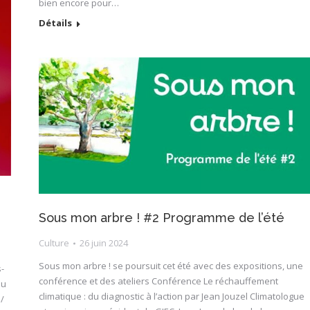
bien encore pour…
Détails
Sous mon arbre ! #2 Programme de l’été
Culture
26 juin 2024
Sous mon arbre ! se poursuit cet été avec des expositions, une
s-
conférence et des ateliers Conférence Le réchauffement
au
climatique : du diagnostic à l’action par Jean Jouzel Climatologue
/