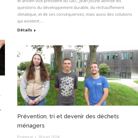
et ancien vice-président du GIEC, Jean Jouzel aborde les
questions du développement durable, du réchauffement
climatique, et de ses conséquences, mais aussi des solutions
qui existent.…
Détails
r
Prévention, tri et devenir des déchets
ménagers
Pratique
18 juin 2024