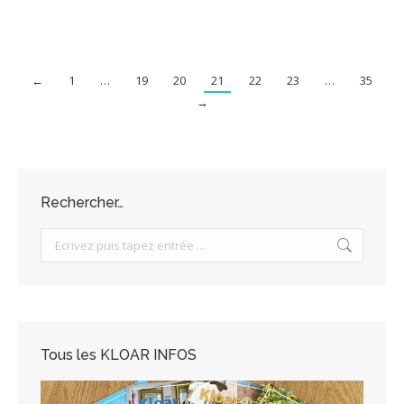
←
1
…
19
20
21
22
23
…
35
→
Rechercher…
Search:
Tous les KLOAR INFOS