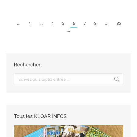
←
1
…
4
5
6
7
8
…
35
→
Rechercher…
Search:
Tous les KLOAR INFOS