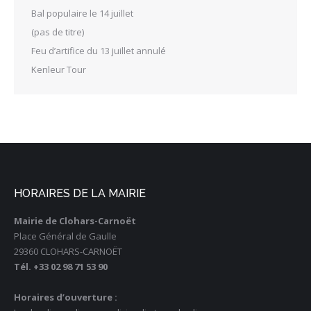
Bal populaire le 14 juillet
(pas de titre)
Feu d’artifice du 13 juillet annulé
Kenleur Tour
HORAIRES DE LA MAIRIE
Mairie de Clohars-Carnoët
Place Général de Gaulle
29360 CLOHARS-CARNOËT
Tél. +33 02 98 71 53 90
Horaires d’ouverture :