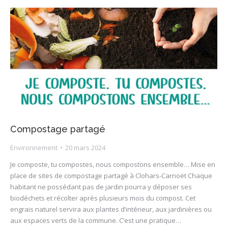
Compostage partagé
Environnement
20 mars 2024
Je composte, tu compostes, nous compostons ensemble… Mise en
place de sites de compostage partagé à Clohars-Carnoët Chaque
habitant ne possédant pas de jardin pourra y déposer ses
biodéchets et récolter après plusieurs mois du compost. Cet
engrais naturel servira aux plantes d’intérieur, aux jardinières ou
aux espaces verts de la commune. C’est une pratique…