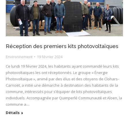
Réception des premiers kits photovoltaïques
Environnement
19 février 2024
Ce lundi 19 février 2024, les habitants ayant commandé leurs kits
photovoltaïques les ont réceptionnés. Le groupe « Énergie
Photovoltaïque », animé par des élus et des citoyens de Clohars-
Carnoët, a initié une démarche à destination des habitants de la
commune, intéressés pour s’équiper de kits photovoltaïques
individuels. Accompagnée par Quimperlé Communauté et Aloen, la
commune a…
Détails