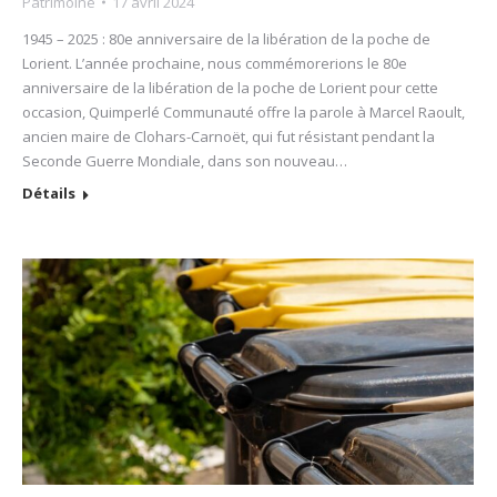
Patrimoine
17 avril 2024
1945 – 2025 : 80e anniversaire de la libération de la poche de
Lorient. L’année prochaine, nous commémorerions le 80e
anniversaire de la libération de la poche de Lorient pour cette
occasion, Quimperlé Communauté offre la parole à Marcel Raoult,
ancien maire de Clohars-Carnoët, qui fut résistant pendant la
Seconde Guerre Mondiale, dans son nouveau…
Détails