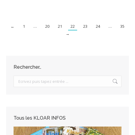
←
1
…
20
21
22
23
24
…
35
→
Rechercher…
Search:
Tous les KLOAR INFOS