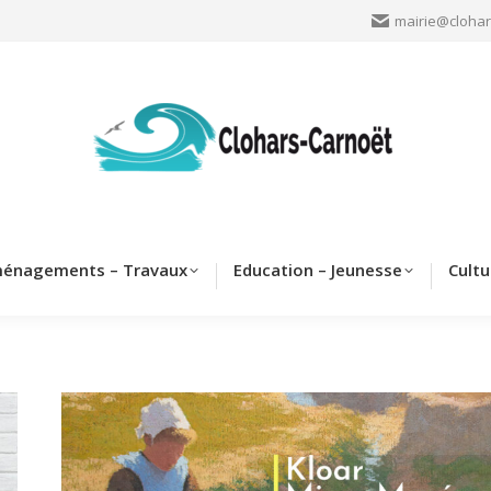
mairie@clohar
Clohars
Aménagements – Travaux
Education – Jeun
énagements – Travaux
Education – Jeunesse
Cultu