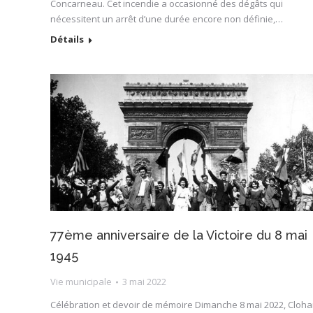
Concarneau. Cet incendie a occasionné des dégâts qui
nécessitent un arrêt d’une durée encore non définie,…
Détails
77ème anniversaire de la Victoire du 8 mai
1945
Vie municipale
3 mai 2022
Célébration et devoir de mémoire Dimanche 8 mai 2022, Cloha