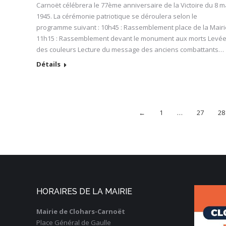
Carnoët célébrera le 77ème anniversaire de la Victoire du 8 m
1945. La cérémonie patriotique se déroulera selon le
programme suivant : 10h45 : Rassemblement place de la Mairi
11h15 : Rassemblement devant le monument aux morts Levé
des couleurs Lecture du message des anciens combattants…
Détails
←
1
…
27
28
HORAIRES DE LA MAIRIE
Mairie de Clohars-Carnoët
Place Général de Gaulle