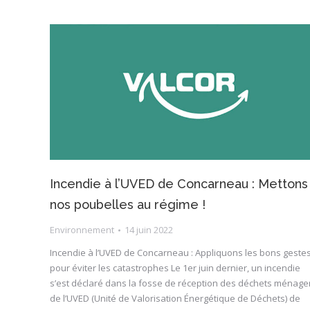
Incendie à l’UVED de Concarneau : Mettons
nos poubelles au régime !
Environnement
14 juin 2022
Incendie à l’UVED de Concarneau : Appliquons les bons geste
pour éviter les catastrophes Le 1er juin dernier, un incendie
s’est déclaré dans la fosse de réception des déchets ménage
de l’UVED (Unité de Valorisation Énergétique de Déchets) de