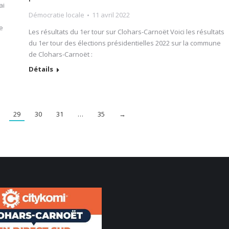
ai
Démocratie locale
11 avril 2022
e
Les résultats du 1er tour sur Clohars-Carnoët Voici les résultats
e
du 1er tour des élections présidentielles 2022 sur la commune
de Clohars-Carnoët :
Détails
29
30
31
…
35
→