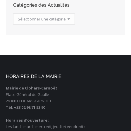
Catégories des Actualités
Catégories
des
Actualités
HORAIRES DE LA MAIRIE
Mairie de Clohars-Carnoët
Place Général de Gaulle
29360 CLOHARS-CARNOËT
Tél. +33 02 98 71 53 90
Horaires d’ouverture :
Les lundi, mardi, mercredi, jeudi et vendredi :