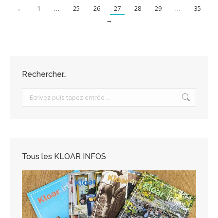
←
1
…
25
26
27
28
29
…
35
→
Rechercher…
Search:
Tous les KLOAR INFOS