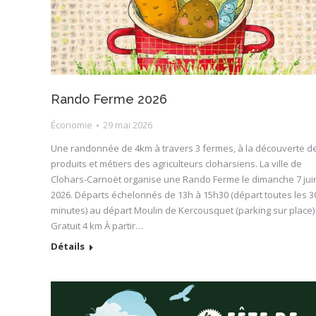
Rando Ferme 2026
Économie
29 mai 2026
Une randonnée de 4km à travers 3 fermes, à la découverte d
produits et métiers des agriculteurs cloharsiens. La ville de
Clohars-Carnoët organise une Rando Ferme le dimanche 7 jui
2026. Départs échelonnés de 13h à 15h30 (départ toutes les 3
minutes) au départ Moulin de Kercousquet (parking sur place)
Gratuit 4 km À partir…
Détails