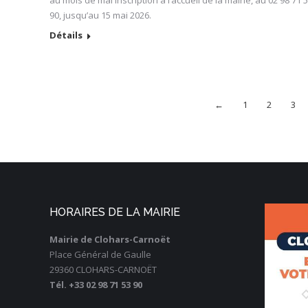
au mois de mai Inscription à l’accueil de la mairie, au 02 98 71 
90, jusqu’au 15 mai 2026.
Détails
←
1
2
3
HORAIRES DE LA MAIRIE
Mairie de Clohars-Carnoët
Place Général de Gaulle
29360 CLOHARS-CARNOËT
Tél. +33 02 98 71 53 90