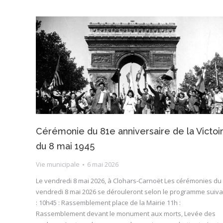
Cérémonie du 81e anniversaire de la Victoi
du 8 mai 1945
Vie municipale
6 mai 2026
Le vendredi 8 mai 2026, à Clohars-Carnoët Les cérémonies du
vendredi 8 mai 2026 se dérouleront selon le programme suiva
: 10h45 : Rassemblement place de la Mairie 11h :
Rassemblement devant le monument aux morts, Levée des