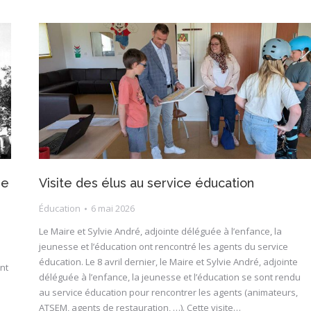
re
Visite des élus au service éducation
Éducation
6 mai 2026
Le Maire et Sylvie André, adjointe déléguée à l’enfance, la
jeunesse et l’éducation ont rencontré les agents du service
éducation. Le 8 avril dernier, le Maire et Sylvie André, adjointe
nt
déléguée à l’enfance, la jeunesse et l’éducation se sont rendu
au service éducation pour rencontrer les agents (animateurs,
ATSEM, agents de restauration, …). Cette visite…