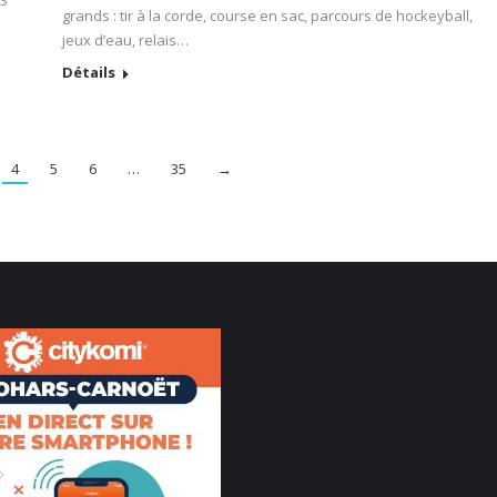
53
grands : tir à la corde, course en sac, parcours de hockeyball,
jeux d’eau, relais…
Détails
4
5
6
…
35
→