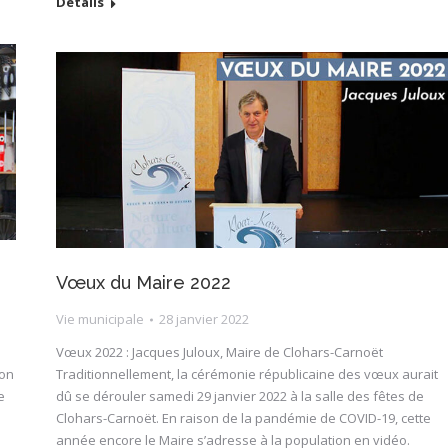
Détails
Vœux du Maire 2022
Vie municipale
28 janvier 2022
Vœux 2022 : Jacques Juloux, Maire de Clohars-Carnoët
ion
Traditionnellement, la cérémonie républicaine des vœux aurait
e
dû se dérouler samedi 29 janvier 2022 à la salle des fêtes de
Clohars-Carnoët. En raison de la pandémie de COVID-19, cette
année encore le Maire s’adresse à la population en vidéo.