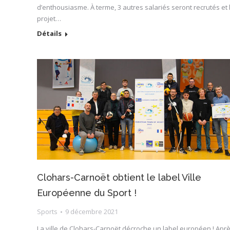
d’enthousiasme. À terme, 3 autres salariés seront recrutés et 
projet…
Détails
Clohars-Carnoët obtient le label Ville
Européenne du Sport !
Sports
9 décembre 2021
La ville de Clohars-Carnoët décroche un label européen ! Apr