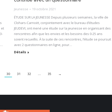
Jeunesse
19 octobre 2021
ÉTUDE SUR LA JEUNESSE Depuis plusieurs semaines, la ville de
Clohars-Carnoët, conjointement avec le bureau d’études
us
JEUDEVI, ont mené une étude sur la jeunesse en organisant des
 et
rencontres afin que les envies et les besoins des 0-25 ans
3-
soient recueillis. À la suite de ces rencontres, l’étude se poursuit
avec 2 questionnaires en ligne, pour…
t…
Détails
30
31
32
…
35
→