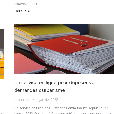
le
Bloavezh mat !
Détails
Un service en ligne pour déposer vos
demandes d’urbanisme
Urbanisme
11 janvier 2022
Un service en ligne de Quimperlé Communauté Depuis le 1er
ès
janvier 2022, Quimperlé Communauté a mis en ligne un service