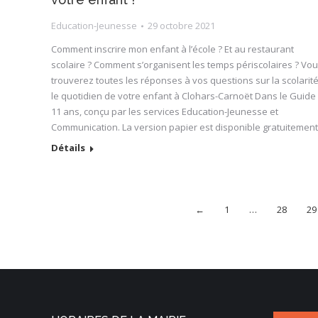
Education-Jeunesse
29 octobre 2021
Comment inscrire mon enfant à l’école ? Et au restaurant
scolaire ? Comment s’organisent les temps périscolaires ? Vo
trouverez toutes les réponses à vos questions sur la scolarité
le quotidien de votre enfant à Clohars-Carnoët Dans le Guide 
11 ans, conçu par les services Education-Jeunesse et
Communication. La version papier est disponible gratuitemen
Détails
←
1
…
28
29