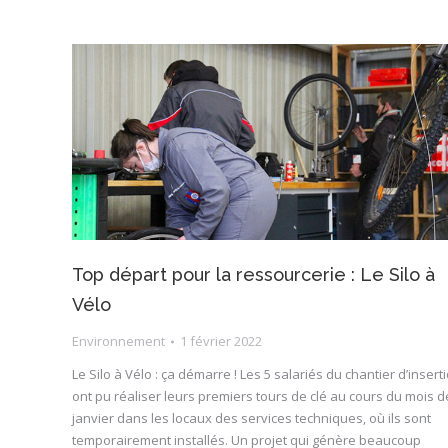
Top départ pour la ressourcerie : Le Silo à
Vélo
Environnement
1 février 2022
Le Silo à Vélo : ça démarre ! Les 5 salariés du chantier d’insert
ont pu réaliser leurs premiers tours de clé au cours du mois d
janvier dans les locaux des services techniques, où ils sont
temporairement installés. Un projet qui génère beaucoup