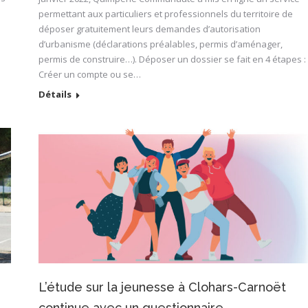
permettant aux particuliers et professionnels du territoire de
déposer gratuitement leurs demandes d’autorisation
d’urbanisme (déclarations préalables, permis d’aménager,
permis de construire…). Déposer un dossier se fait en 4 étapes :
Créer un compte ou se…
Détails
L’étude sur la jeunesse à Clohars-Carnoët
continue avec un questionnaire