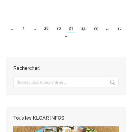
←
1
…
29
30
31
32
33
…
35
→
Rechercher…
Search:
Tous les KLOAR INFOS