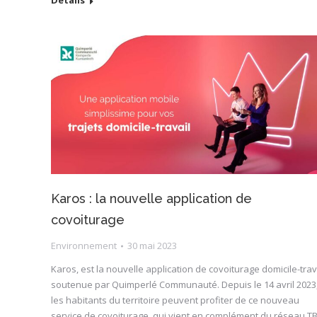
Détails
Karos : la nouvelle application de
covoiturage
Environnement
30 mai 2023
Karos, est la nouvelle application de covoiturage domicile-trav
soutenue par Quimperlé Communauté. Depuis le 14 avril 2023
les habitants du territoire peuvent profiter de ce nouveau
service de covoiturage, qui vient en complément du réseau TB