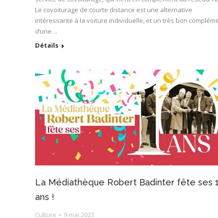
Le covoiturage de courte distance est une alternative
intéressante à la voiture individuelle, et un très bon complém
d’une…
Détails
La Médiathèque Robert Badinter fête ses 
ans !
Culture
9 mai 2023