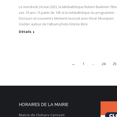
Le merdredi 24 mai 2023, la Médiathèque Robert Badinter fête
ses 10 ans ! À partir de 16h à la médiathèque Au programme :
Discours et souvenirs Moment musical avec Kloar Musiques
Goûter autour de l’album photo Entrée libre
Détails
←
1
…
24
25
HORAIRES DE LA MAIRIE
Mairie de Clohars-Carnoët