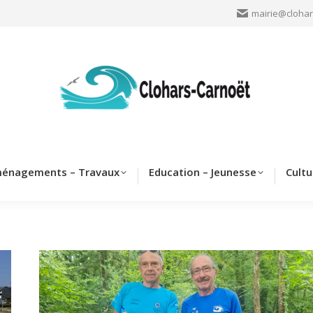
mairie@clohar
Clohars
Aménagements – Travaux
Education – Jeun
énagements – Travaux
Education – Jeunesse
Cultu