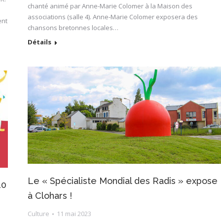
chanté animé par Anne-Marie Colomer à la Maison des
associations (salle 4). Anne-Marie Colomer exposera des
ent
chansons bretonnes locales…
Détails
Le « Spécialiste Mondial des Radis » expose
10
à Clohars !
Culture
11 mai 2023