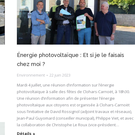
Énergie photovoltaïque : Et si je le faisais
chez moi ?
Environnement
22 juin 2023
Mardi 4 juillet, une réunion d’information sur l’énergie
photovoltaïque à salle des fêtes de Clohars-Carnoët, à 18h30.
Une réunion d’information afin de présenter l’énergie
photovoltaïque aux citoyens est organisée à Clohars-Carnoët
sous l’initiative de David Rossignol (adjoint travaux et réseaux),
Jean-Paul Guyomard (conseiller municipal), Philippe Viet, et avec
la collaboration de Christophe Le Roux (vice-président…
Détails