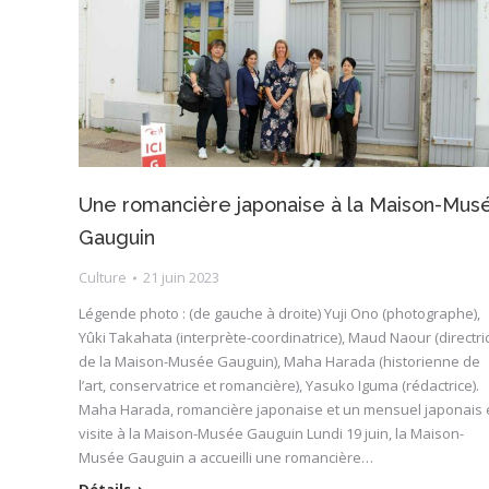
Une romancière japonaise à la Maison-Mus
Gauguin
Culture
21 juin 2023
Légende photo : (de gauche à droite) Yuji Ono (photographe),
Yûki Takahata (interprète-coordinatrice), Maud Naour (directri
de la Maison-Musée Gauguin), Maha Harada (historienne de
l’art, conservatrice et romancière), Yasuko Iguma (rédactrice).
Maha Harada, romancière japonaise et un mensuel japonais 
visite à la Maison-Musée Gauguin Lundi 19 juin, la Maison-
Musée Gauguin a accueilli une romancière…