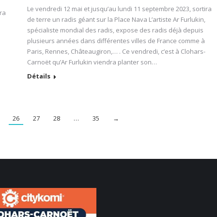
Le vendredi 12 mai et jusqu’au lundi 11 septembre 2023, sortira
ra
de terre un radis géant sur la Place Nava L’artiste Ar Furlukin,
spécialiste mondial des radis, expose des radis déjà depuis
plusieurs années dans différentes villes de France comme à
Paris, Rennes, Châteaugiron,… . Ce vendredi, c’est à Clohars-
Carnoët qu’Ar Furlukin viendra planter son…
Détails
26
27
28
…
35
→